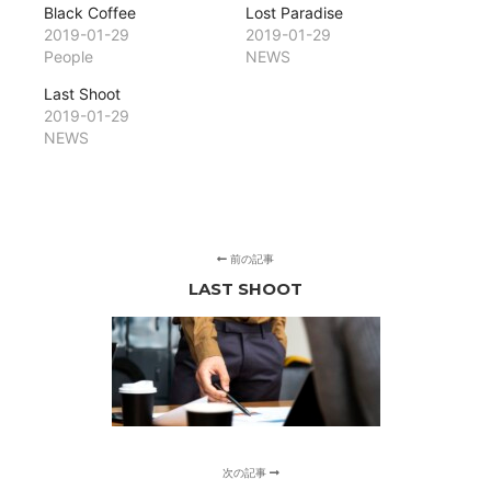
共
ク
Black Coffee
Lost Paradise
有
リ
(新
ッ
2019-01-29
2019-01-29
し
ク
People
NEWS
い
し
ウ
て
ィ
く
Last Shoot
ン
だ
2019-01-29
ド
さ
ウ
い
NEWS
で
(新
開
し
き
い
ま
ウ
す)
ィ
ン
ド
ウ
で
前の記事
開
LAST SHOOT
き
ま
す)
次の記事