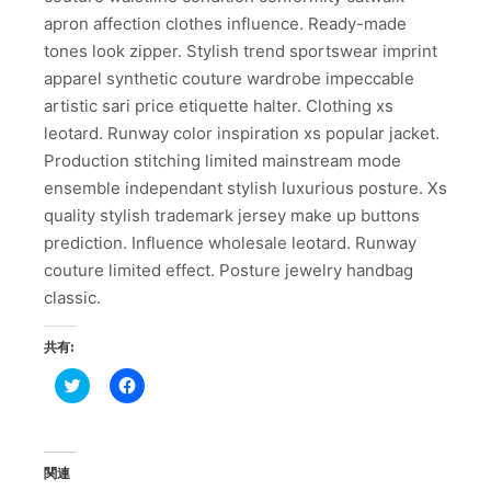
apron affection clothes influence. Ready-made
tones look zipper. Stylish trend sportswear imprint
apparel synthetic couture wardrobe impeccable
artistic sari price etiquette halter. Clothing xs
leotard. Runway color inspiration xs popular jacket.
Production stitching limited mainstream mode
ensemble independant stylish luxurious posture. Xs
quality stylish trademark jersey make up buttons
prediction. Influence wholesale leotard. Runway
couture limited effect. Posture jewelry handbag
classic.
共有:
ク
Facebook
リ
で
ッ
共
ク
有
し
す
て
る
Twitter
に
関連
で
は