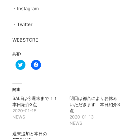
・Instagram
・Twitter
WEBSTORE
共有:
ク
Facebook
リ
で
ッ
共
ク
有
し
す
て
る
Twitter
に
関連
で
は
共
ク
SALEは今週末まで！！
明日は都合によりお休み
有
リ
(新
ッ
本日紹介3点
いただきます 本日紹介3
し
ク
2020-01-15
点
い
し
ウ
て
NEWS
2020-01-13
ィ
く
NEWS
ン
だ
ド
さ
ウ
い
週末追加と本日の
で
(新