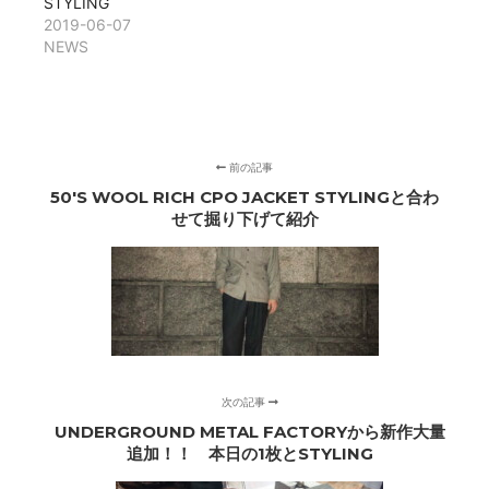
STYLING
開
し
き
い
2019-06-07
ま
ウ
NEWS
す)
ィ
ン
ド
ウ
で
開
き
ま
す)
前の記事
50'S WOOL RICH CPO JACKET STYLINGと合わ
せて掘り下げて紹介
次の記事
UNDERGROUND METAL FACTORYから新作大量
追加！！ 本日の1枚とSTYLING